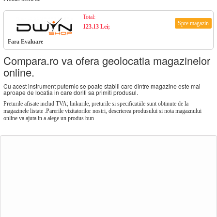
Total:
Spre magazin
123.13 Lei;
Fara Evaluare
Compara.ro va ofera geolocatia magazinelor
online.
Cu acest instrument puternic se poate stabili care dintre magazine este mai
aproape de locatia in care doriti sa primiti produsul.
Preturile afisate includ TVA; linkurile, preturile si specificatiile sunt obtinute de la
magazinele listate .Parerile vizitatorilor nostri, descrierea produsului si nota magaznului
online va ajuta in a alege un produs bun