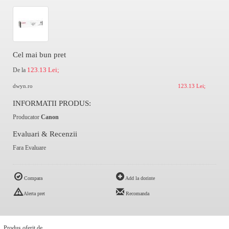
Cel mai bun pret
123.13 Lei;
De la
dwyn.ro
123.13 Lei;
INFORMATII PRODUS:
Producator
Canon
Evaluari & Recenzii
Fara Evaluare
Compara
Add la dorinte
Alerta pret
Recomanda
Produs oferit de