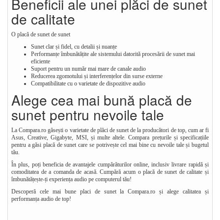
Beneficii ale unei plăci de sunet
de calitate
O placă de sunet de sunet
Sunet clar și fidel, cu detalii și nuanțe
Performanțe îmbunătățite ale sistemului datorită procesării de sunet mai
eficiente
Suport pentru un număr mai mare de canale audio
Reducerea zgomotului și interferențelor din surse externe
Compatibilitate cu o varietate de dispozitive audio
Alege cea mai bună placă de
sunet pentru nevoile tale
La Compara.ro găsești o varietate de plăci de sunet de la producători de top, cum ar fi
Asus, Creative, Gigabyte, MSI, și multe altele. Compara prețurile și specificațiile
pentru a găsi placă de sunet care se potrivește cel mai bine cu nevoile tale și bugetul
tău.
În plus, poți beneficia de avantajele cumpărăturilor online, inclusiv livrare rapidă și
comoditatea de a comanda de acasă. Cumpără acum o placă de sunet de calitate și
îmbunătățește-ți experiența audio pe computerul tău!
Descoperă cele mai bune placi de sunet la Compara.ro și alege calitatea și
performanța audio de top!