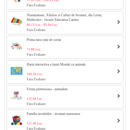
57.85 Lei; - 166.93 Lei;
Fara Evaluare
Numaratoare, Xilofon si Cuburi de Invatare, din Lemn,
Multicolor - Jucarie Educativa Catelus
66.12 Lei; - 85.94 Lei;
Fara Evaluare
Prima mea cutie de sortat
71.89 Lei;
Fara Evaluare
Harta interactiva a lumii Momki cu animale
149.58 Lei;
Fara Evaluare
Ferma prietenoasa - animalute
115.69 Lei;
Fara Evaluare
Familia ursuletilor - invatam masurarea
121.48 Lei;
Fara Evaluare