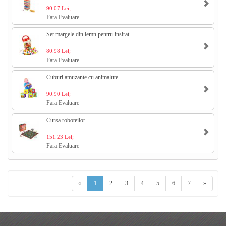
90.07 Lei;
Fara Evaluare
Set margele din lemn pentru insirat
80.98 Lei;
Fara Evaluare
Cuburi amuzante cu animalute
90.90 Lei;
Fara Evaluare
Cursa roboteilor
151.23 Lei;
Fara Evaluare
«
1
2
3
4
5
6
7
»