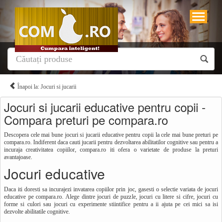
Înapoi la: Jocuri si jucarii
Jocuri si jucarii educative pentru copii -
Compara preturi pe compara.ro
Descopera cele mai bune jocuri si jucarii educative pentru copii la cele mai bune preturi pe
compara.ro. Indiferent daca cauti jucarii pentru dezvoltarea abilitatilor cognitive sau pentru a
incuraja creativitatea copiilor, compara.ro iti ofera o varietate de produse la preturi
avantajoase.
Jocuri educative
Daca iti doresti sa incurajezi invatarea copiilor prin joc, gasesti o selectie variata de jocuri
educative pe compara.ro. Alege dintre jocuri de puzzle, jocuri cu litere si cifre, jocuri cu
forme si culori sau jocuri cu experimente stiintifice pentru a ii ajuta pe cei mici sa isi
dezvolte abilitatile cognitive.