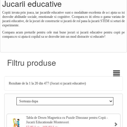
Jucarii educative
Copiii invata prin joaca, iar jucariile educative sunt o modalitate excelenta de a-i ajuta sa isi
dezvolte abilitatile sociale, emotionale si cognitive. Compara.ro iti ofera o gama variata de
jucarii educative, de la jocuri de constructie si jucarii de rol pana la jucarii STEM si seturi de
experimente.
Compara acum preturile pentru cele mai bune jocuri si jucarii educative pentru copii pe
compara.ro si ajuta-ti copilul sa se dezvolte intr-un mod distractiv si educativ!
Filtru produse
Rezultate de la 1 la 20 din 477 (Jocuri si jucarii educative)
Tabla de Desen Magnetica cu Puzzle Dinozaur pentru Copii -
Jucarii Educationale Montessori