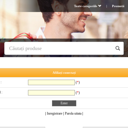
Toate categoriile
|
Promotii
Afiliați conectați
 :
(
*
)
 :
(
*
)
|
Inregistrare
|
Parola uitata
|