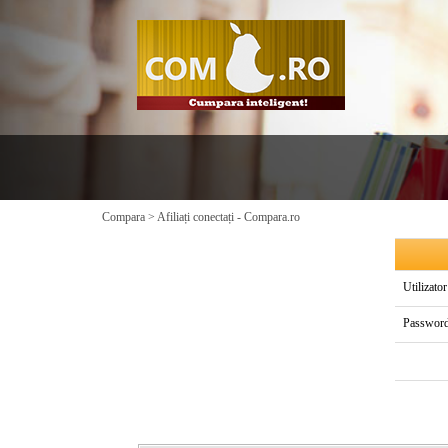
Compara
>
Afiliați conectați - Compara.ro
Utilizator
Password