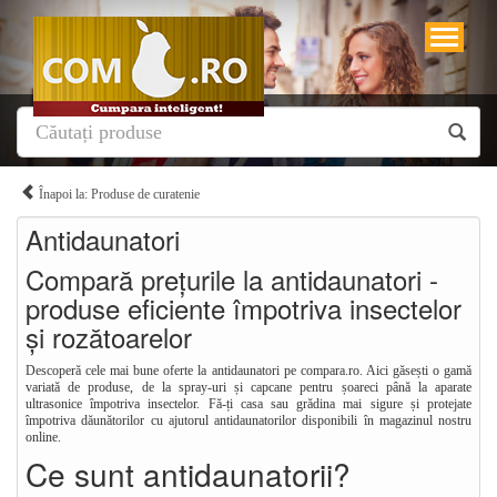
Înapoi la: Produse de curatenie
Antidaunatori
Compară prețurile la antidaunatori -
produse eficiente împotriva insectelor
și rozătoarelor
Descoperă cele mai bune oferte la antidaunatori pe compara.ro. Aici găsești o gamă
variată de produse, de la spray-uri și capcane pentru șoareci până la aparate
ultrasonice împotriva insectelor. Fă-ți casa sau grădina mai sigure și protejate
împotriva dăunătorilor cu ajutorul antidaunatorilor disponibili în magazinul nostru
online.
Ce sunt antidaunatorii?