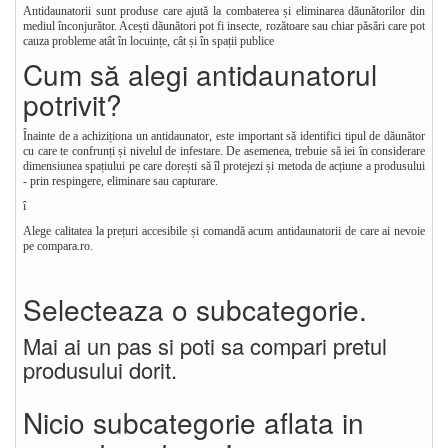
Antidaunatorii sunt produse care ajută la combaterea și eliminarea dăunătorilor din
mediul înconjurător. Acești dăunători pot fi insecte, rozătoare sau chiar păsări care pot
cauza probleme atât în locuințe, cât și în spații publice
Cum să alegi antidaunatorul
potrivit?
Înainte de a achiziționa un antidaunator, este important să identifici tipul de dăunător
cu care te confrunți și nivelul de infestare. De asemenea, trebuie să iei în considerare
dimensiunea spațiului pe care dorești să îl protejezi și metoda de acțiune a produsului
- prin respingere, eliminare sau capturare.
î
Alege calitatea la prețuri accesibile și comandă acum antidaunatorii de care ai nevoie
pe compara.ro.
Selecteaza o subcategorie.
Mai ai un pas si poti sa compari pretul
produsului dorit.
Nicio subcategorie aflata in