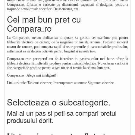
Indiferent de nevoile tale, gasesti tablouri electrice potrivite pentru proiectele tale la
Compara.ro. Oferim o varietate de dimensiuni, capacitati si designuri pentru a
raspunde nevoilor tale specifice. De asemenea, am
Cel mai bun pret cu
Compara.ro
La Compara.ro, ne-am dedicat sa te ajutam sa gasesti cel mai bun pret pentru
tablourile electrice de calitate, de la magazine online de renume. Folosind motorul
nostru de cautare, poti compara rapid si usor preturile si caracteristicile produselor,
astfel incat sa iei decizia potrivita pentru bugetul si nevoile tale.
Compara.ro este partenerul tau de incredere in gasirea celor mai bune oferte la
tablouri electrice si multe alte produse pentru instalatii electrice. Nu ezita sa verifici si
alte categorii de produse pentru a gasi tot ce ai nevoie la cel mai bun pret.
Compara.ro - Alege mai inteligent!
Link-uri utile:
Tablouri electrice
,
Intrerupatoare automate
Sigurante electrice
Selecteaza o subcategorie.
Mai ai un pas si poti sa compari pretul
produsului dorit.