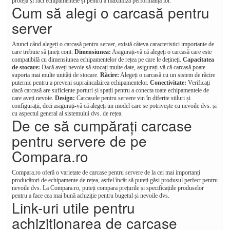
proteja și răci echipamentele și pentru a maximiza performanța lor.
Cum să alegi o carcasă pentru
server
Atunci când alegeți o carcasă pentru server, există câteva caracteristici importante de
care trebuie să țineți cont:
Dimensiunea:
Asigurați-vă că alegeți o carcasă care este
compatibilă cu dimensiunea echipamentelor de rețea pe care le dețineți.
Capacitatea
de stocare:
Dacă aveți nevoie să stocați multe date, asigurați-vă că carcasă poate
suporta mai multe unități de stocare.
Răcire:
Alegeți o carcasă cu un sistem de răcire
puternic pentru a preveni supraincalzirea echipamentelor.
Conectivitate:
Verificați
dacă carcasă are suficiente porturi și spații pentru a conecta toate echipamentele de
care aveți nevoie.
Design:
Carcasele pentru servere vin în diferite stiluri și
configurații, deci asigurați-vă că alegeți un model care se potrivește cu nevoile dvs. și
cu aspectul general al sistemului dvs. de rețea.
De ce să cumpărați carcase
pentru servere de pe
Compara.ro
Compara.ro oferă o varietate de carcase pentru servere de la cei mai importanți
producători de echipamente de rețea, astfel încât să puteți găsi produsul perfect pentru
nevoile dvs. La Compara.ro, puteți compara prețurile și specificațiile produselor
pentru a face cea mai bună achiziție pentru bugetul și nevoile dvs.
Link-uri utile pentru
achiziționarea de carcase