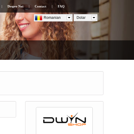
|
Despre Noi
|
Contact
|
FAQ
Romanian
Dolar