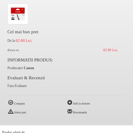
Cel mai bun pret
62.80 Lei;
De la
dwyn.ro
62.80 Lei;
INFORMATII PRODUS:
Producator
Canon
Evaluari & Recenzii
Fara Evaluare
Compara
Add la dorinte
Alerta pret
Recomanda
Produs oferit de