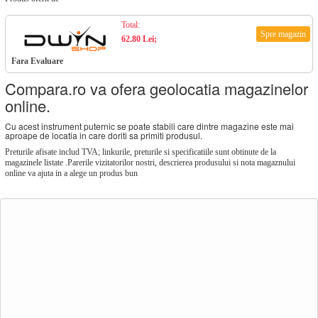
Total:
Spre magazin
62.80 Lei;
Fara Evaluare
Compara.ro va ofera geolocatia magazinelor
online.
Cu acest instrument puternic se poate stabili care dintre magazine este mai
aproape de locatia in care doriti sa primiti produsul.
Preturile afisate includ TVA; linkurile, preturile si specificatiile sunt obtinute de la
magazinele listate .Parerile vizitatorilor nostri, descrierea produsului si nota magaznului
online va ajuta in a alege un produs bun