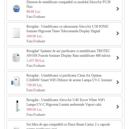
Element de umidificare compatibil cu modelul AlecoAir PU30
Nuo
99.00 Lei;
Fara Evaluare
Resigilat - Umidificator cu ultrasunete AlecoAir U30 IONIC
Ionizare Higrostat Timer Telecomanda Display Digital
349.00 Lei;
Fara Evaluare
Resigilat! Spalator de aer purificator si umidificator TROTEC
AW10S Functie Ionizare Display Rata umidificare 400 ml/ora
Co
1,437.00 Lei;
Fara Evaluare
Resigilat - Umidificator si purificator Clean Air Optima
CA604W Smart WiFi Difuzor de arome Lampa UV-C Ionizare
Display Ti
739.00 Lei;
Fara Evaluare
Resigilat - Umidificator AlecoAir U40 Tower White WiFi
Lampa UV-C Higrostat Lumini ambientale Vapori calzi
Aromaterapie
599.00 Lei;
Fara Evaluare
Set filtru de apa compatibil cu Duux Beam Cartus 2 x capsule