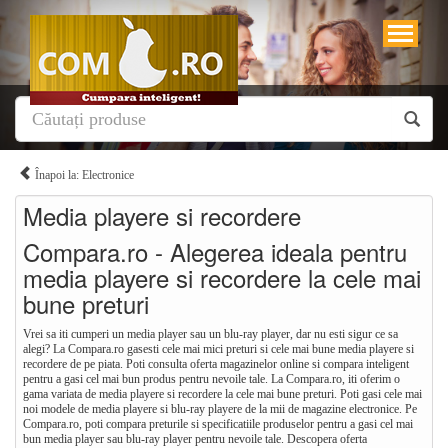
Înapoi la: Electronice
Media playere si recordere
Compara.ro - Alegerea ideala pentru
media playere si recordere la cele mai
bune preturi
Vrei sa iti cumperi un media player sau un blu-ray player, dar nu esti sigur ce sa
alegi? La Compara.ro gasesti cele mai mici preturi si cele mai bune media playere si
recordere de pe piata. Poti consulta oferta magazinelor online si compara inteligent
pentru a gasi cel mai bun produs pentru nevoile tale. La Compara.ro, iti oferim o
gama variata de media playere si recordere la cele mai bune preturi. Poti gasi cele mai
noi modele de media playere si blu-ray playere de la mii de magazine electronice. Pe
Compara.ro, poti compara preturile si specificatiile produselor pentru a gasi cel mai
bun media player sau blu-ray player pentru nevoile tale. Descopera oferta