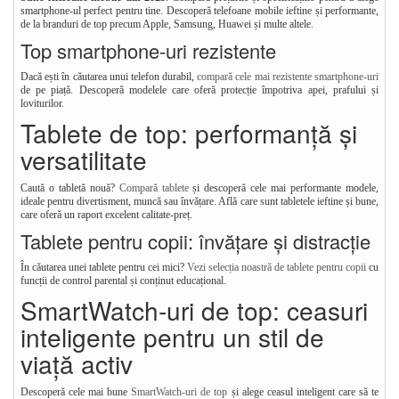
smartphone-ul perfect pentru tine. Descoperă telefoane mobile ieftine și performante,
de la branduri de top precum Apple, Samsung, Huawei și multe altele.
Top smartphone-uri rezistente
Dacă ești în căutarea unui telefon durabil,
compară cele mai rezistente smartphone-uri
de pe piață. Descoperă modelele care oferă protecție împotriva apei, prafului și
loviturilor.
Tablete de top: performanță și
versatilitate
Caută o tabletă nouă?
Compară tablete
și descoperă cele mai performante modele,
ideale pentru divertisment, muncă sau învățare. Află care sunt tabletele ieftine și bune,
care oferă un raport excelent calitate-preț.
Tablete pentru copii: învățare și distracție
În căutarea unei tablete pentru cei mici?
Vezi selecția noastră de tablete pentru copii
cu
funcții de control parental și conținut educațional.
SmartWatch-uri de top: ceasuri
inteligente pentru un stil de
viață activ
Descoperă cele mai bune
SmartWatch-uri de top
și alege ceasul inteligent care să te