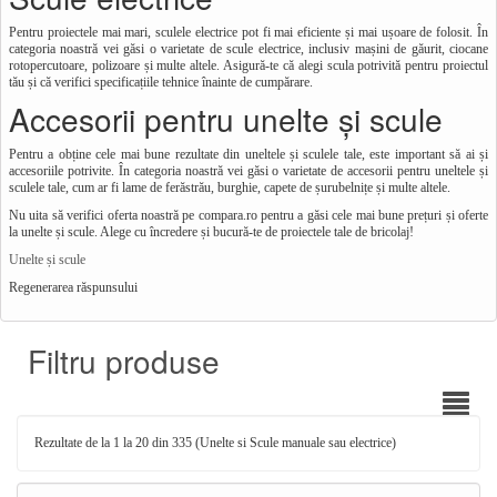
Pentru proiectele mai mari, sculele electrice pot fi mai eficiente și mai ușoare de folosit. În
categoria noastră vei găsi o varietate de scule electrice, inclusiv mașini de găurit, ciocane
rotopercutoare, polizoare și multe altele. Asigură-te că alegi scula potrivită pentru proiectul
tău și că verifici specificațiile tehnice înainte de cumpărare.
Accesorii pentru unelte și scule
Pentru a obține cele mai bune rezultate din uneltele și sculele tale, este important să ai și
accesoriile potrivite. În categoria noastră vei găsi o varietate de accesorii pentru uneltele și
sculele tale, cum ar fi lame de ferăstrău, burghie, capete de șurubelnițe și multe altele.
Nu uita să verifici oferta noastră pe compara.ro pentru a găsi cele mai bune prețuri și oferte
la unelte și scule. Alege cu încredere și bucură-te de proiectele tale de bricolaj!
Unelte și scule
Regenerarea răspunsului
Filtru produse
Rezultate de la 1 la 20 din 335 (Unelte si Scule manuale sau electrice)