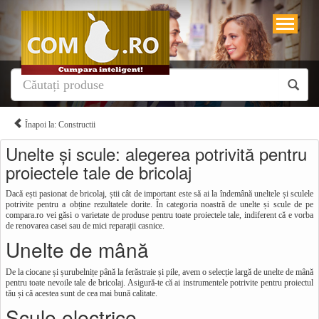
Înapoi la: Constructii
Unelte și scule: alegerea potrivită pentru
proiectele tale de bricolaj
Dacă ești pasionat de bricolaj, știi cât de important este să ai la îndemână uneltele și sculele
potrivite pentru a obține rezultatele dorite. În categoria noastră de unelte și scule de pe
compara.ro vei găsi o varietate de produse pentru toate proiectele tale, indiferent că e vorba
de renovarea casei sau de mici reparații casnice.
Unelte de mână
De la ciocane și șurubelnițe până la ferăstraie și pile, avem o selecție largă de unelte de mână
pentru toate nevoile tale de bricolaj. Asigură-te că ai instrumentele potrivite pentru proiectul
tău și că acestea sunt de cea mai bună calitate.
Scule electrice