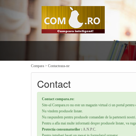
Compara
>
Contacteaza-ne
Contact
Contact compara.ro:
Site-ul Compara.ro nu este un magazin virtual ci un portal pentru 
Nu vindem produsele listate.
Nu raspundem pentru produsele comandate de la partenerii nostri.
Pentru a afla mai multe informatii despre produsele listate, va rug
Protectia consumatorilor :
A.N.P.C.
Pentru intrebari lasati un mesaj in formularul urmator