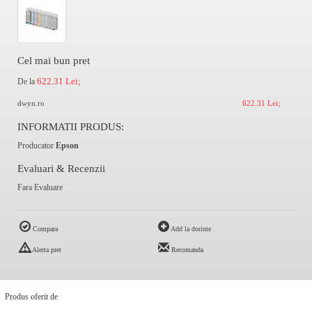
Cel mai bun pret
622.31 Lei;
De la
dwyn.ro
622.31 Lei;
INFORMATII PRODUS:
Producator
Epson
Evaluari & Recenzii
Fara Evaluare
Compara
Add la dorinte
Alerta pret
Recomanda
Produs oferit de