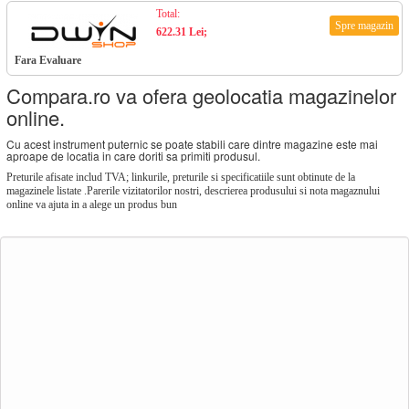
Total:
Spre magazin
622.31 Lei;
Fara Evaluare
Compara.ro va ofera geolocatia magazinelor
online.
Cu acest instrument puternic se poate stabili care dintre magazine este mai
aproape de locatia in care doriti sa primiti produsul.
Preturile afisate includ TVA; linkurile, preturile si specificatiile sunt obtinute de la
magazinele listate .Parerile vizitatorilor nostri, descrierea produsului si nota magaznului
online va ajuta in a alege un produs bun