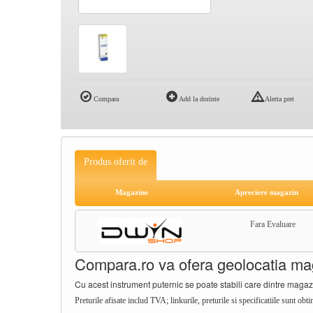
Compara
Add la dorinte
Alerta pret
Produs oferit de
Magazine
Apreciere magazin
Fara Evaluare
Compara.ro va ofera geolocatia mag
Cu acest instrument puternic se poate stabili care dintre magazi
Preturile afisate includ TVA; linkurile, preturile si specificatiile sunt ob