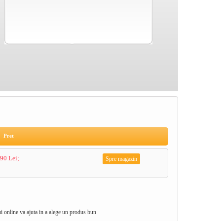
Pret
90 Lei;
Spre magazin
lui online va ajuta in a alege un produs bun