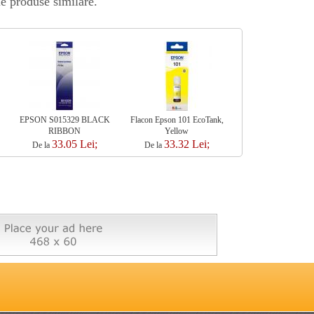
le produse similare.
EPSON S015329 BLACK
Flacon Epson 101 EcoTank,
RIBON BLAC
RIBBON
Yellow
C13S015633 2,5 MI
ORIGINAL EPSON
33.05 Lei;
33.32 Lei;
33.88 Le
De la
De la
De la
300