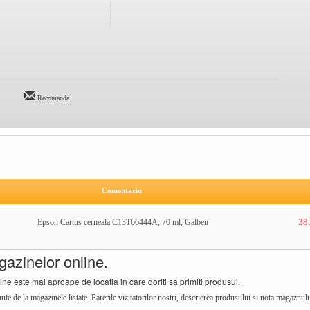
Recomanda
Comentariu
38.
Epson Cartus cerneala C13T66444A, 70 ml, Galben
azinelor online.
ne este mai aproape de locatia in care doriti sa primiti produsul.
tinute de la magazinele listate .Parerile vizitatorilor nostri, descrierea produsului si nota magaznu