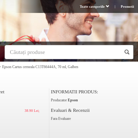
Toate categoriile
|
Promotii
>
Epson Cartus cerneala C13T66444A, 70 ml, Galben
ret
INFORMATII PRODUS:
Producator
Epson
Evaluari & Recenzii
38.90 Lei;
Fara Evaluare