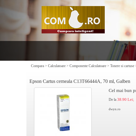
Compara
>
Calculatoare
>
Componente Calculatoare
>
Tonere si cartuse
Epson Cartus cerneala C13T66444A, 70 ml, Galben
Cel mai bun p
38.90 Lei;
De la
dwyn.ro