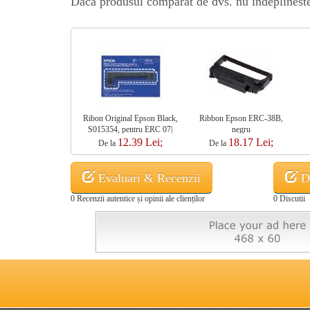
Daca produsul comparat de dvs. nu indeplineste t
Ribon Original Epson Black,
Ribbon Epson ERC-38B,
S015354, pentru ERC 07|
negru
ERC 09| ERC 80| M160|
12.39 Lei;
18.17 Lei;
De la
De la
M180| M181| M182| M183|
M185| M190| M191| M192|
M193| M195, C43S015354
Evaluari & Recenzii
Di
0 Recenzii autentice și opinii ale clienților
0 Discutii