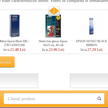
oate caracteristicile dorite. Puteti sa comparati si urmatoare
Ribon Epson Black ERC-
Hartie foto glossy Epson
EPSON S015637 BLACK
27B C43S015366
10x15 cm, 40 coli
RIBBON
21.48 Lei;
23.96 Lei;
27.29 Lei;
De la
De la
De la
scutii