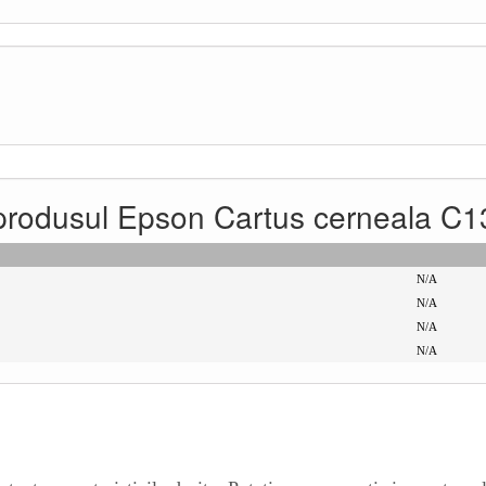
ru produsul Epson Cartus cerneala 
N/A
N/A
N/A
N/A