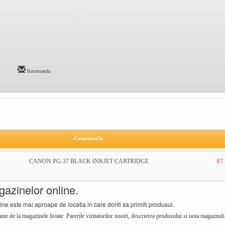
Recomanda
Comentariu
87.
CANON PG-37 BLACK INKJET CARTRIDGE
azinelor online.
ne este mai aproape de locatia in care doriti sa primiti produsul.
tinute de la magazinele listate .Parerile vizitatorilor nostri, descrierea produsului si nota magaznu