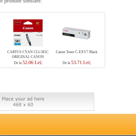
le produse similare.
CARTUS CYAN CLI-581C
Canon Toner C-EXV7 Black
Cartus cerneala Cano
ORIGINAL CANON
35BK (Negru)
PIXMA TS6150
52.06 Lei;
53.71 Lei;
53.71 Le
De la
De la
De la