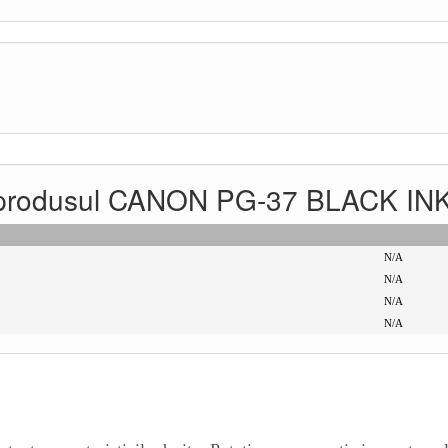
ntru produsul CANON PG-37 BLACK 
N/A
N/A
N/A
N/A