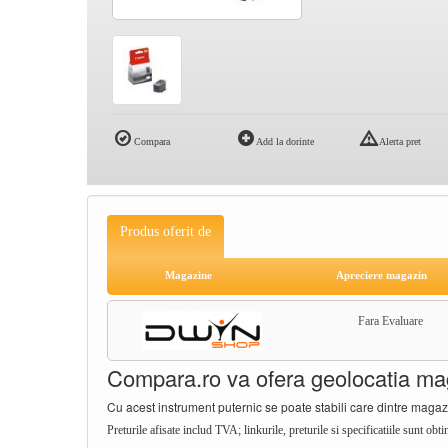
Compara
Add la dorinte
Alerta pret
Produs oferit de
Magazine
Apreciere magazin
Fara Evaluare
Compara.ro va ofera geolocatia mag
Cu acest instrument puternic se poate stabili care dintre magazi
Preturile afisate includ TVA; linkurile, preturile si specificatiile sunt ob