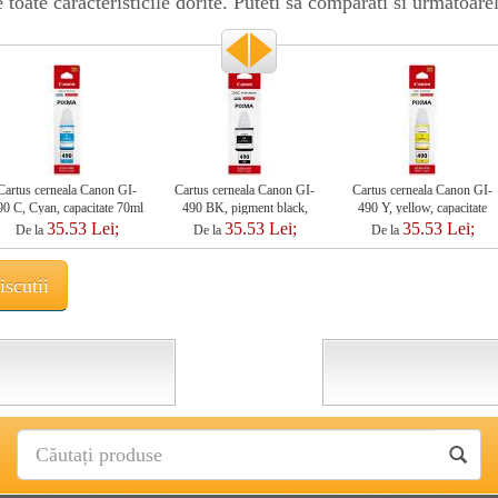
oate caracteristicile dorite. Puteti sa comparati si urmatoare
Cartus cerneala Canon GI-
Cartus cerneala Canon GI-
Cartus cerneala Canon GI-
90 C, Cyan, capacitate 70ml
490 BK, pigment black,
490 Y, yellow, capacitate
capacitate 70ml
70ml
35.53 Lei;
35.53 Lei;
35.53 Lei;
De la
De la
De la
scutii