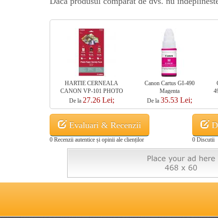
Daca produsul comparat de dvs. nu indeplineste t
HARTIE CERNEALA
Canon Cartus GI-490
CANON VP-101 PHOTO
Magenta
4
VARIETY PACK
27.26 Lei;
35.53 Lei;
De la
De la
10X15CM
Evaluari & Recenzii
Di
0 Recenzii autentice și opinii ale clienților
0 Discutii