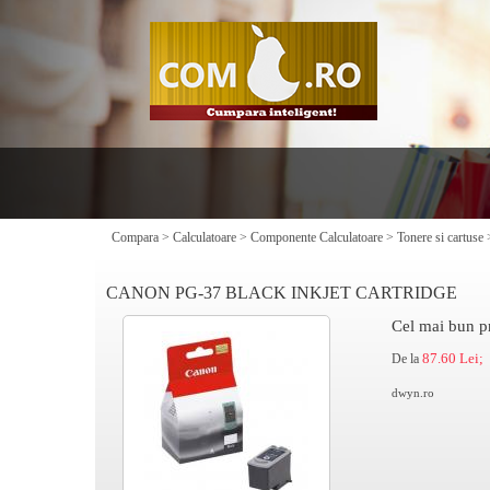
Compara
>
Calculatoare
>
Componente Calculatoare
>
Tonere si cartuse
CANON PG-37 BLACK INKJET CARTRIDGE
Cel mai bun p
87.60 Lei;
De la
dwyn.ro