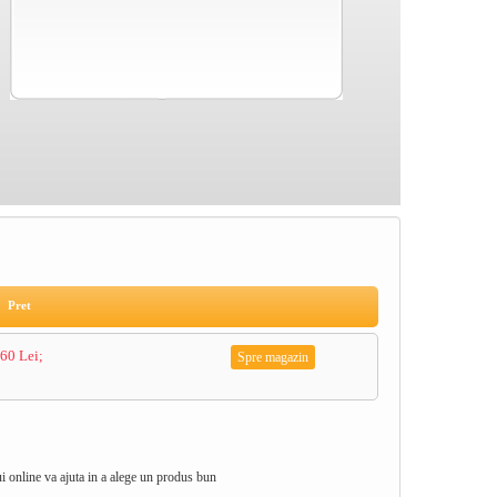
Pret
60 Lei;
Spre magazin
lui online va ajuta in a alege un produs bun