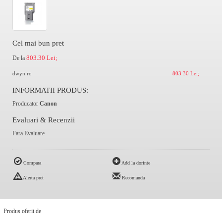
Cel mai bun pret
803.30 Lei;
De la
dwyn.ro
803.30 Lei;
INFORMATII PRODUS:
Producator
Canon
Evaluari & Recenzii
Fara Evaluare
Compara
Add la dorinte
Alerta pret
Recomanda
Produs oferit de