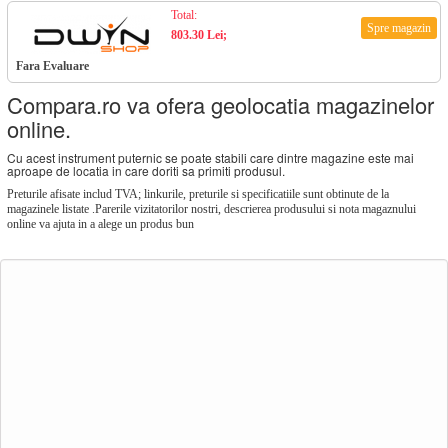
Total:
Spre magazin
803.30 Lei;
Fara Evaluare
Compara.ro va ofera geolocatia magazinelor
online.
Cu acest instrument puternic se poate stabili care dintre magazine este mai
aproape de locatia in care doriti sa primiti produsul.
Preturile afisate includ TVA; linkurile, preturile si specificatiile sunt obtinute de la
magazinele listate .Parerile vizitatorilor nostri, descrierea produsului si nota magaznului
online va ajuta in a alege un produs bun