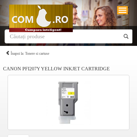
Înapoi la: Tonere si cartuse
CANON PFI207Y YELLOW INKJET CARTRIDGE