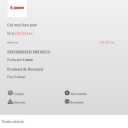
Cel mai bun pret
132.22 Lei;
De la
dwyn.ro
132.22 Lei;
INFORMATII PRODUS:
Producator
Canon
Evaluari & Recenzii
Fara Evaluare
Compara
Add la dorinte
Alerta pret
Recomanda
Produs oferit de