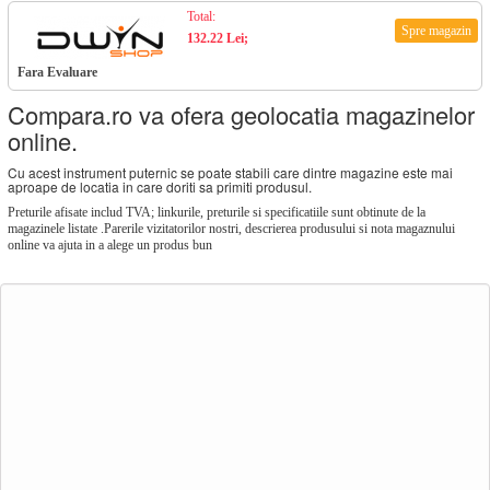
Total:
Spre magazin
132.22 Lei;
Fara Evaluare
Compara.ro va ofera geolocatia magazinelor
online.
Cu acest instrument puternic se poate stabili care dintre magazine este mai
aproape de locatia in care doriti sa primiti produsul.
Preturile afisate includ TVA; linkurile, preturile si specificatiile sunt obtinute de la
magazinele listate .Parerile vizitatorilor nostri, descrierea produsului si nota magaznului
online va ajuta in a alege un produs bun