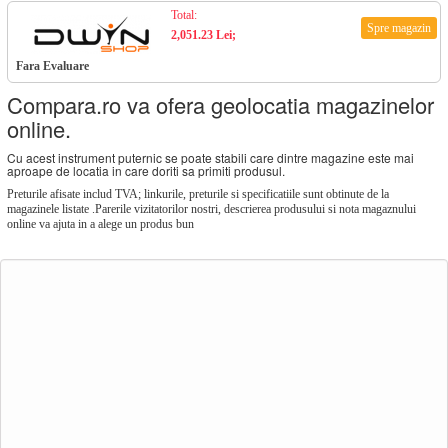
Total:
Spre magazin
2,051.23 Lei;
Fara Evaluare
Compara.ro va ofera geolocatia magazinelor
online.
Cu acest instrument puternic se poate stabili care dintre magazine este mai
aproape de locatia in care doriti sa primiti produsul.
Preturile afisate includ TVA; linkurile, preturile si specificatiile sunt obtinute de la
magazinele listate .Parerile vizitatorilor nostri, descrierea produsului si nota magaznului
online va ajuta in a alege un produs bun