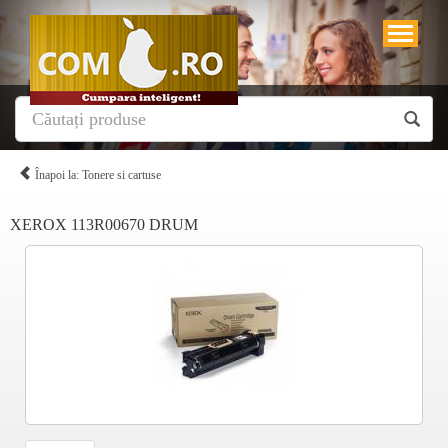
Înapoi la: Tonere si cartuse
XEROX 113R00670 DRUM