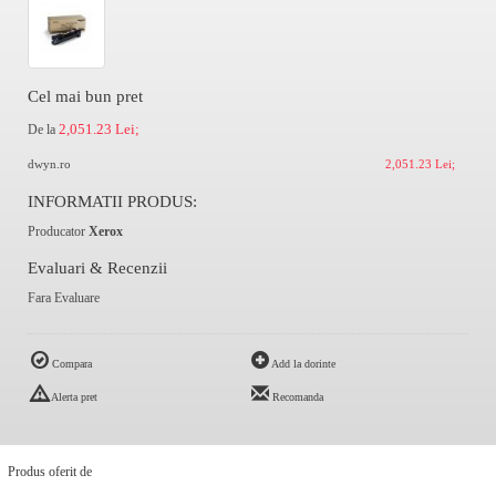
Cel mai bun pret
2,051.23 Lei;
De la
dwyn.ro
2,051.23 Lei;
INFORMATII PRODUS:
Producator
Xerox
Evaluari & Recenzii
Fara Evaluare
Compara
Add la dorinte
Alerta pret
Recomanda
Produs oferit de