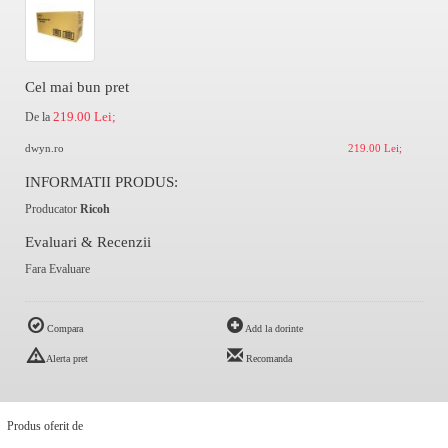
Cel mai bun pret
219.00 Lei;
De la
dwyn.ro
219.00 Lei;
INFORMATII PRODUS:
Producator
Ricoh
Evaluari & Recenzii
Fara Evaluare
Compara
Add la dorinte
Alerta pret
Recomanda
Produs oferit de