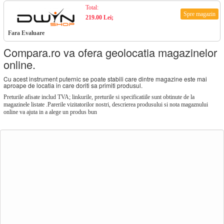
Total:
Spre magazin
219.00 Lei;
Fara Evaluare
Compara.ro va ofera geolocatia magazinelor
online.
Cu acest instrument puternic se poate stabili care dintre magazine este mai
aproape de locatia in care doriti sa primiti produsul.
Preturile afisate includ TVA; linkurile, preturile si specificatiile sunt obtinute de la
magazinele listate .Parerile vizitatorilor nostri, descrierea produsului si nota magaznului
online va ajuta in a alege un produs bun