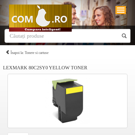
Înapoi la: Tonere si cartuse
LEXMARK 80C2SY0 YELLOW TONER