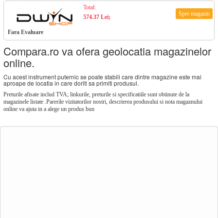
Total:
Spre magazin
574.37 Lei;
Fara Evaluare
Compara.ro va ofera geolocatia magazinelor
online.
Cu acest instrument puternic se poate stabili care dintre magazine este mai
aproape de locatia in care doriti sa primiti produsul.
Preturile afisate includ TVA; linkurile, preturile si specificatiile sunt obtinute de la
magazinele listate .Parerile vizitatorilor nostri, descrierea produsului si nota magaznului
online va ajuta in a alege un produs bun