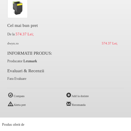
Cel mai bun pret
574.37 Lei;
De la
dwyn.ro
574.37 Lei;
INFORMATII PRODUS:
Producator
Lexmark
Evaluari & Recenzii
Fara Evaluare
Compara
Add la dorinte
Alerta pret
Recomanda
Produs oferit de