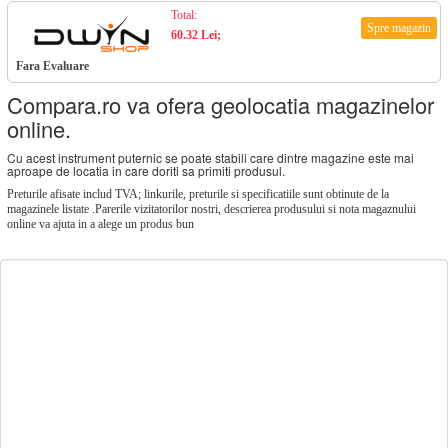
Total:
Spre magazin
60.32 Lei;
Fara Evaluare
Compara.ro va ofera geolocatia magazinelor
online.
Cu acest instrument puternic se poate stabili care dintre magazine este mai
aproape de locatia in care doriti sa primiti produsul.
Preturile afisate includ TVA; linkurile, preturile si specificatiile sunt obtinute de la
magazinele listate .Parerile vizitatorilor nostri, descrierea produsului si nota magaznului
online va ajuta in a alege un produs bun