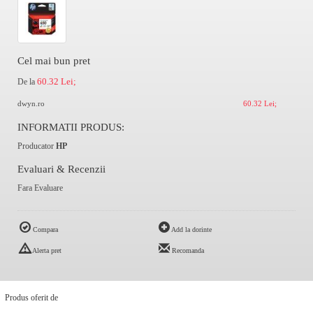
Cel mai bun pret
60.32 Lei;
De la
dwyn.ro
60.32 Lei;
INFORMATII PRODUS:
Producator
HP
Evaluari & Recenzii
Fara Evaluare
Compara
Add la dorinte
Alerta pret
Recomanda
Produs oferit de