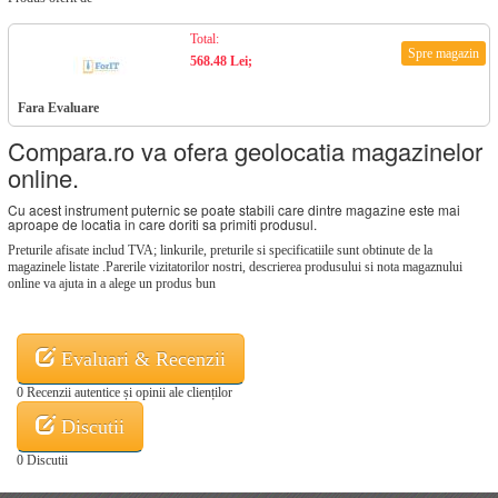
Total:
Spre magazin
568.48 Lei;
Fara Evaluare
Compara.ro va ofera geolocatia magazinelor
online.
Cu acest instrument puternic se poate stabili care dintre magazine este mai
aproape de locatia in care doriti sa primiti produsul.
Preturile afisate includ TVA; linkurile, preturile si specificatiile sunt obtinute de la
magazinele listate .Parerile vizitatorilor nostri, descrierea produsului si nota magaznului
online va ajuta in a alege un produs bun
Evaluari & Recenzii
0 Recenzii autentice și opinii ale clienților
Discutii
0 Discutii