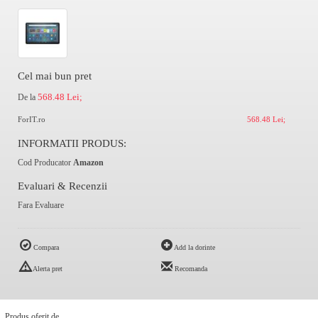
Cel mai bun pret
568.48 Lei;
De la
ForIT.ro
568.48 Lei;
INFORMATII PRODUS:
Cod Producator
Amazon
Evaluari & Recenzii
Fara Evaluare
Compara
Add la dorinte
Alerta pret
Recomanda
Produs oferit de