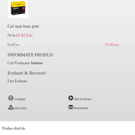
Cel mai bun pret
25.42 Lei;
De la
ForIT.ro
25.42 Lei;
INFORMATII PRODUS:
Cod Producator
Intenso
Evaluari & Recenzii
Fara Evaluare
Compara
Add la dorinte
Alerta pret
Recomanda
Produs oferit de